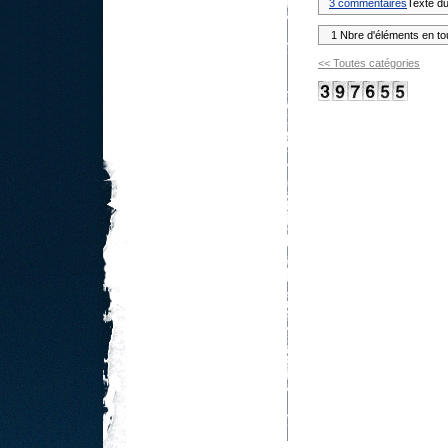
3 commentaires
Texte du
1 Nbre d'éléments en to
<< Toutes catégories