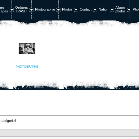
ges
Ordures
Album
Photographie
Photos
Contact
Nation
Pho
capes
TRASH
photos
Pave`L Cugini
PHOTOGRAPHE
a catégorie1.