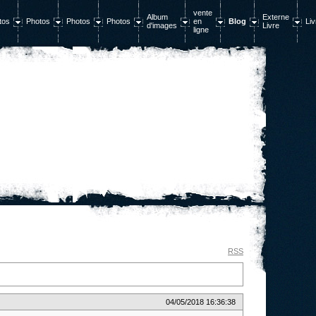
vente
Album
Externe
tos
Photos
Photos
Photos
en
Blog
Liv
d'images
Livre
ligne
RSS
04/05/2018 16:36:38